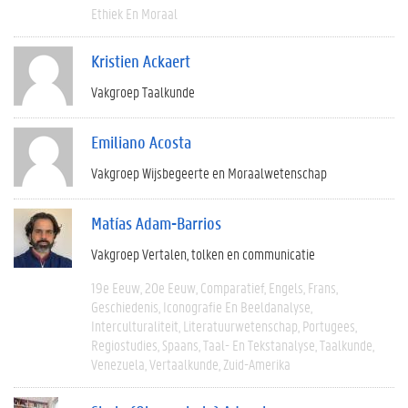
Ethiek En Moraal
Kristien Ackaert
Vakgroep Taalkunde
Emiliano Acosta
Vakgroep Wijsbegeerte en Moraalwetenschap
Matías Adam-Barrios
Vakgroep Vertalen, tolken en communicatie
19e Eeuw
20e Eeuw
Comparatief
Engels
Frans
Geschiedenis
Iconografie En Beeldanalyse
Interculturaliteit
Literatuurwetenschap
Portugees
Regiostudies
Spaans
Taal- En Tekstanalyse
Taalkunde
Venezuela
Vertaalkunde
Zuid-Amerika