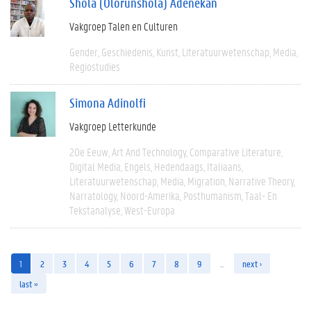
Shola (Olorunshola) Adenekan
Vakgroep Talen en Culturen
Gender
Geschiedenis
Kunst
Literatuurwetenschap
Media
Regiostudies
Simona Adinolfi
Vakgroep Letterkunde
20e Eeuw
Art And Technology
Comparative Literature
Digital Media
Engels
Hedendaags
Italiaans
Literatuurwetenschap
Media
Migration
Narrative Theory
Narratology
Noord-Amerika
Posthumanism
Taal- En
Tekstanalyse
West-Europa
1
2
3
4
5
6
7
8
9
…
next ›
last »