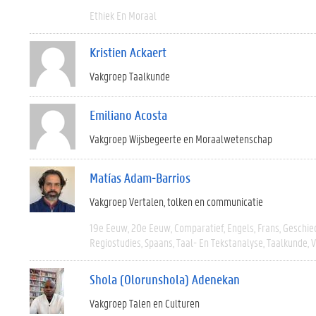
Ethiek En Moraal
Kristien Ackaert
Vakgroep Taalkunde
Emiliano Acosta
Vakgroep Wijsbegeerte en Moraalwetenschap
Matías Adam-Barrios
Vakgroep Vertalen, tolken en communicatie
19e Eeuw
20e Eeuw
Comparatief
Engels
Frans
Geschie
Regiostudies
Spaans
Taal- En Tekstanalyse
Taalkunde
V
Shola (Olorunshola) Adenekan
Vakgroep Talen en Culturen