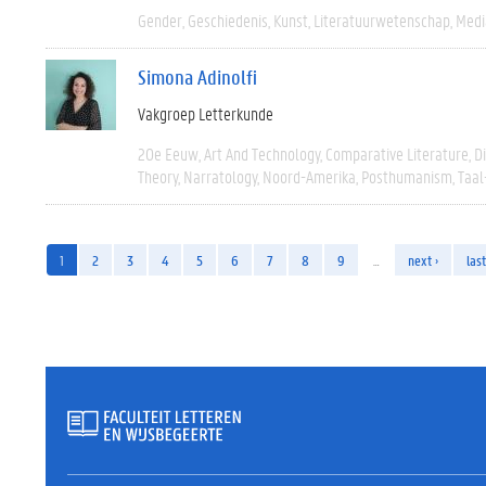
Gender
Geschiedenis
Kunst
Literatuurwetenschap
Medi
Simona Adinolfi
Vakgroep Letterkunde
20e Eeuw
Art And Technology
Comparative Literature
D
Theory
Narratology
Noord-Amerika
Posthumanism
Taal
1
2
3
4
5
6
7
8
9
…
next ›
last