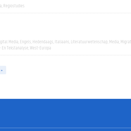
a
Regiostudies
igital Media
Engels
Hedendaags
Italiaans
Literatuurwetenschap
Media
Migrat
- En Tekstanalyse
West-Europa
 »