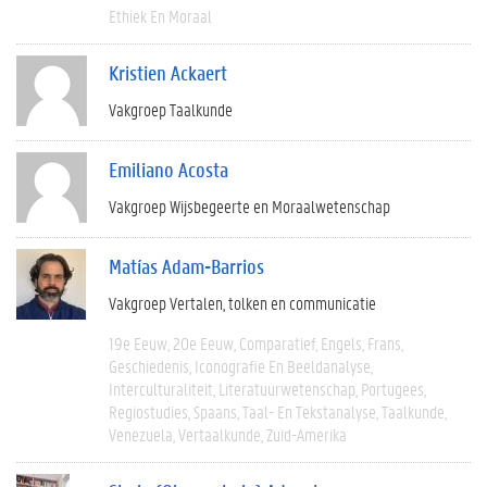
Ethiek En Moraal
Kristien Ackaert
Vakgroep Taalkunde
Emiliano Acosta
Vakgroep Wijsbegeerte en Moraalwetenschap
Matías Adam-Barrios
Vakgroep Vertalen, tolken en communicatie
19e Eeuw
20e Eeuw
Comparatief
Engels
Frans
Geschiedenis
Iconografie En Beeldanalyse
Interculturaliteit
Literatuurwetenschap
Portugees
Regiostudies
Spaans
Taal- En Tekstanalyse
Taalkunde
Venezuela
Vertaalkunde
Zuid-Amerika