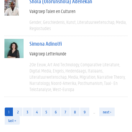
Shola (Olorunshola) Adenekan
Vakgroep Talen en Culturen
Gender
Geschiedenis
Kunst
Literatuurwetenschap
Media
Regiostudies
Simona Adinolfi
Vakgroep Letterkunde
20e Eeuw
Art And Technology
Comparative Literature
Digital Media
Engels
Hedendaags
Italiaans
Literatuurwetenschap
Media
Migration
Narrative Theory
Narratology
Noord-Amerika
Posthumanism
Taal- En
Tekstanalyse
West-Europa
1
2
3
4
5
6
7
8
9
…
next ›
last »