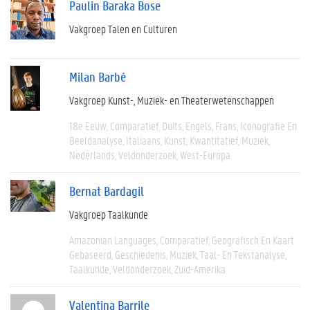
Paulin Baraka Bose
Vakgroep Talen en Culturen
Milan Barbé
Vakgroep Kunst-, Muziek- en Theaterwetenschappen
18e Eeuw
Comparatief
Duits
Engels
Frans
Iconografie En
Beeldanalyse
Italiaans
Kunst
Kwantitatief
Muziek
Nederlands
Veldonderzoek
West-Europa
Bernat Bardagil
Vakgroep Taalkunde
Amazonian Languages
Comparatief
Geografisch En Kaart
Gebaseerd
Geschiedenis
Muziek
Taal- En Tekstanalyse
Taalkunde
Veldonderzoek
Zuid-Amerika
Valentina Barrile