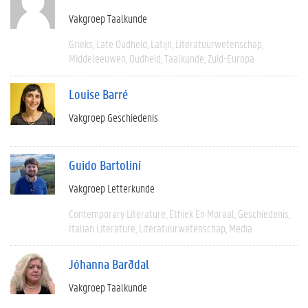
Vakgroep Taalkunde
Grieks
Late Oudheid
Latijn
Literatuurwetenschap
Middeleeuwen
Oudheid
Taalkunde
Zuid-Europa
Louise Barré
Vakgroep Geschiedenis
Guido Bartolini
Vakgroep Letterkunde
Contemporary Literature
Ethiek En Moraal
Geschiedenis
Italian Literature
Literatuurwetenschap
Media
Jóhanna Barðdal
Vakgroep Taalkunde