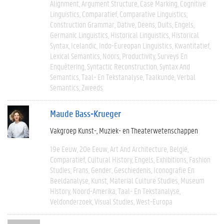
Alignment
Argument Structure
Case Marking
Cognitive
Linguistics
Comparatief
Comparative Linguistics
Construction Grammar
Dative
Deens
Duits
Engels
Germanic Linguistics
Historical Linguistics
Historical
Syntax
Icelandic
Indo-Eureopan Linguistics
Kwantitatief
Lexical Semantics
Noors
Productivity
Surveys En
Enquêtering
Syntactic Reconstruction
Syntax And
Semantics
Taal- En Tekstanalyse
Taalkunde
Verbal
Semantics
Zweeds
Maude Bass-Krueger
Vakgroep Kunst-, Muziek- en Theaterwetenschappen
19e Eeuw
20e Eeuw
Art And Architecture
België
Comparatief
Cultural History
Engels
Exhibitions
Fashion
Studies
Frans
Gender
Geschiedenis
Iconografie En
Beeldanalyse
Kunst
Material Culture Studies
Museum
History
Noord-Amerika
Taal- En Tekstanalyse
Veldonderzoek
Visual Studies
West-Europa