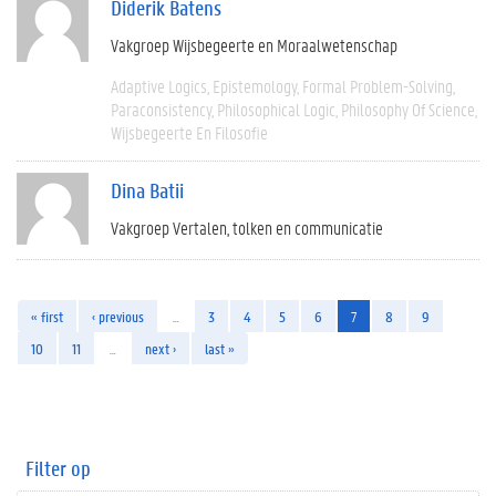
Diderik Batens
Vakgroep Wijsbegeerte en Moraalwetenschap
Adaptive Logics
Epistemology
Formal Problem-Solving
Paraconsistency
Philosophical Logic
Philosophy Of Science
Wijsbegeerte En Filosofie
Dina Batii
Vakgroep Vertalen, tolken en communicatie
« first
‹ previous
…
3
4
5
6
7
8
9
10
11
…
next ›
last »
Filter op