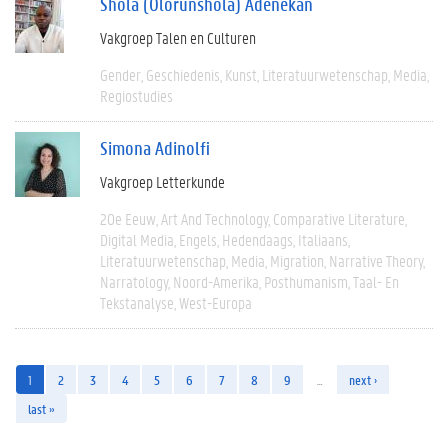
Shola (Olorunshola) Adenekan
Vakgroep Talen en Culturen
Gender
Geschiedenis
Kunst
Literatuurwetenschap
Media
Regiostudies
Simona Adinolfi
Vakgroep Letterkunde
20e Eeuw
Art And Technology
Comparative Literature
Digital Media
Engels
Hedendaags
Italiaans
Literatuurwetenschap
Media
Migration
Narrative Theory
Narratology
Noord-Amerika
Posthumanism
Taal- En
Tekstanalyse
West-Europa
1
2
3
4
5
6
7
8
9
…
next ›
last »