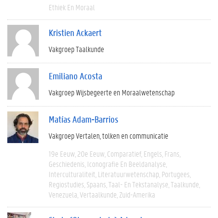
Ethiek En Moraal
Kristien Ackaert
Vakgroep Taalkunde
Emiliano Acosta
Vakgroep Wijsbegeerte en Moraalwetenschap
Matías Adam-Barrios
Vakgroep Vertalen, tolken en communicatie
19e Eeuw
20e Eeuw
Comparatief
Engels
Frans
Geschiedenis
Iconografie En Beeldanalyse
Interculturaliteit
Literatuurwetenschap
Portugees
Regiostudies
Spaans
Taal- En Tekstanalyse
Taalkunde
Venezuela
Vertaalkunde
Zuid-Amerika