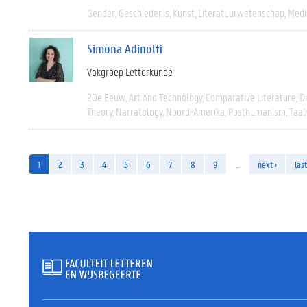
Gender
Geschiedenis
Kunst
Literatuurwetenschap
Medi
Simona Adinolfi
Vakgroep Letterkunde
20e Eeuw
Art And Technology
Comparative Literature
D
Theory
Narratology
Noord-Amerika
Posthumanism
Taal
1
2
3
4
5
6
7
8
9
…
next ›
last