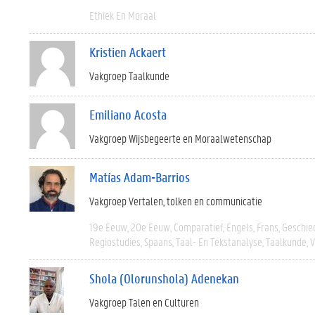
Ethiek En Moraal
Kristien Ackaert
Vakgroep Taalkunde
Emiliano Acosta
Vakgroep Wijsbegeerte en Moraalwetenschap
Matías Adam-Barrios
Vakgroep Vertalen, tolken en communicatie
19e Eeuw
20e Eeuw
Comparatief
Engels
Frans
Geschie
Regiostudies
Spaans
Taal- En Tekstanalyse
Taalkunde
V
Shola (Olorunshola) Adenekan
Vakgroep Talen en Culturen