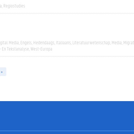
a
Regiostudies
igital Media
Engels
Hedendaags
Italiaans
Literatuurwetenschap
Media
Migrat
- En Tekstanalyse
West-Europa
 »