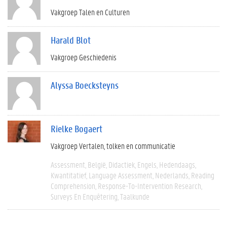
Vakgroep Talen en Culturen
Harald Blot
Vakgroep Geschiedenis
Alyssa Boecksteyns
Rielke Bogaert
Vakgroep Vertalen, tolken en communicatie
Assessment
België
Didactiek
Engels
Hedendaags
Kwantitatief
Language Assessment
Nederlands
Reading
Comprehension
Response-To-Intervention Research
Surveys En Enquêtering
Taalkunde