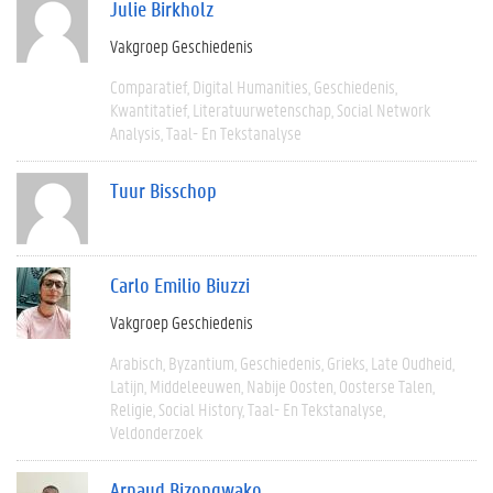
Julie Birkholz
Vakgroep Geschiedenis
Comparatief
Digital Humanities
Geschiedenis
Kwantitatief
Literatuurwetenschap
Social Network
Analysis
Taal- En Tekstanalyse
Tuur Bisschop
Carlo Emilio Biuzzi
Vakgroep Geschiedenis
Arabisch
Byzantium
Geschiedenis
Grieks
Late Oudheid
Latijn
Middeleeuwen
Nabije Oosten
Oosterse Talen
Religie
Social History
Taal- En Tekstanalyse
Veldonderzoek
Arnaud Bizongwako