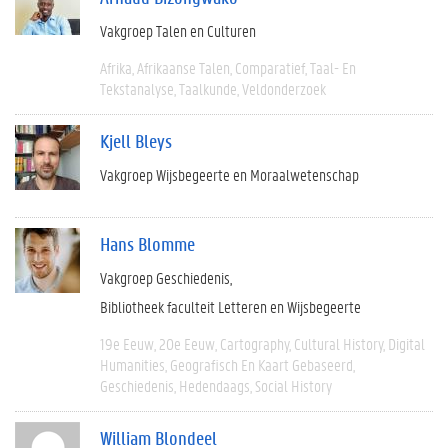
Vakgroep Talen en Culturen
Afrika
Afrikaanse Talen
Comparatief
Taal- En
Tekstanalyse
Taalkunde
Veldonderzoek
Kjell Bleys
Vakgroep Wijsbegeerte en Moraalwetenschap
Hans Blomme
Vakgroep Geschiedenis
Bibliotheek faculteit Letteren en Wijsbegeerte
19e Eeuw
20e Eeuw
Cartography
Cultural History
Digital
Humanities
Geografisch En Kaart Gebaseerd
Geschiedenis
Hedendaags
Social History
William Blondeel