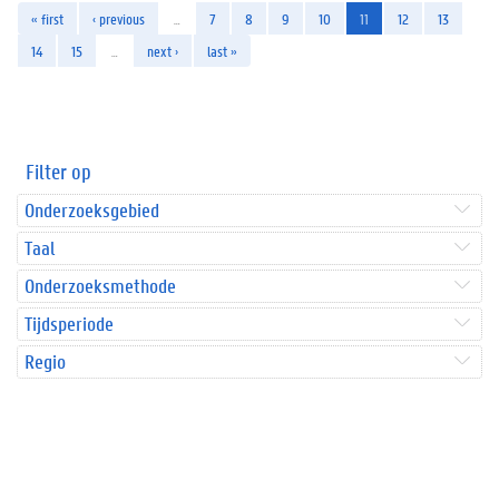
« first
‹ previous
…
7
8
9
10
11
12
13
14
15
…
next ›
last »
Filter op
Onderzoeksgebied
Taal
Onderzoeksmethode
Tijdsperiode
Regio