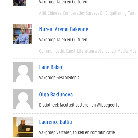
Vakgroep Talen en Culturen
Azië
Chinees
Comparatief
Surveys En Enquêtering
Taal-
Nureni Aremu Bakenne
Vakgroep Talen en Culturen
Communicatie
Kunst
Literatuurwetenschap
Media
Muzi
Lane Baker
Vakgroep Geschiedenis
Olga Baklunova
Bibliotheek faculteit Letteren en Wijsbegeerte
Laurence Balliu
Vakgroep Vertalen, tolken en communicatie