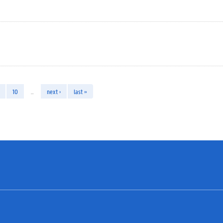
10
…
next ›
last »