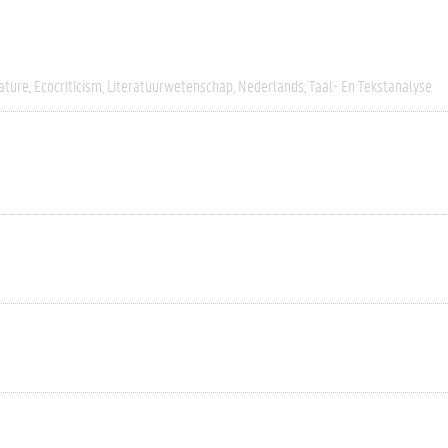
ature
Ecocriticism
Literatuurwetenschap
Nederlands
Taal- En Tekstanalyse