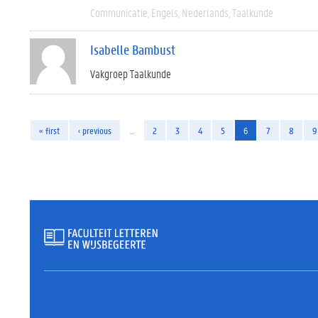
Communicatie
Engels
Nederlands
Taalkunde
Isabelle Bambust
Vakgroep Taalkunde
« first
‹ previous
…
2
3
4
5
6
7
8
9