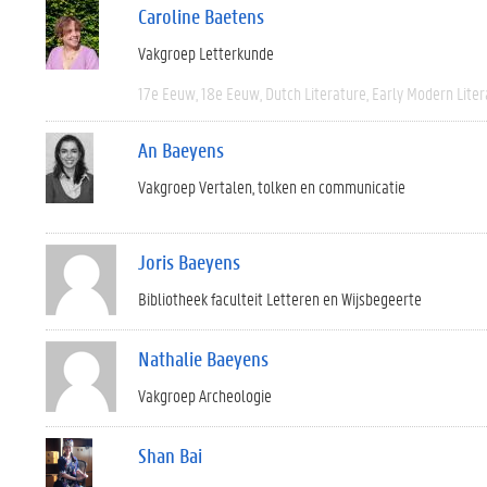
Caroline Baetens
Vakgroep Letterkunde
17e Eeuw
18e Eeuw
Dutch Literature
Early Modern Liter
An Baeyens
Vakgroep Vertalen, tolken en communicatie
Joris Baeyens
Bibliotheek faculteit Letteren en Wijsbegeerte
Nathalie Baeyens
Vakgroep Archeologie
Shan Bai