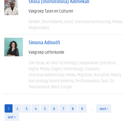
Shola (Olorunshola) Adenekan
Vakgroep Talen en Culturen
Gender
Geschiedenis
Kunst
Literatuurwetenschap
Media
Regiostudies
Simona Adinolfi
Vakgroep Letterkunde
20e Eeuw
Art And Technology
Comparative Literature
Digital Media
Engels
Hedendaags
Italiaans
Literatuurwetenschap
Media
Migration
Narrative Theory
Narratology
Noord-Amerika
Posthumanism
Taal- En
Tekstanalyse
West-Europa
1
2
3
4
5
6
7
8
9
…
next ›
last »