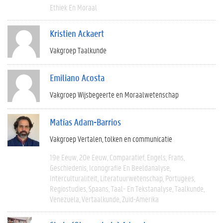
Ethiek En Moraal
Kristien Ackaert
Vakgroep Taalkunde
Emiliano Acosta
Vakgroep Wijsbegeerte en Moraalwetenschap
Matías Adam-Barrios
Vakgroep Vertalen, tolken en communicatie
19e Eeuw
20e Eeuw
Comparatief
Engels
Frans
Geschiedenis
Iconografie En Beeldanalyse
Interculturaliteit
Literatuurwetenschap
Portugees
Regiostudies
Spaans
Taal- En Tekstanalyse
Taalkunde
Venezuela
Vertaalkunde
Zuid-Amerika