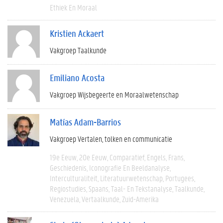
Ethiek En Moraal
Kristien Ackaert
Vakgroep Taalkunde
Emiliano Acosta
Vakgroep Wijsbegeerte en Moraalwetenschap
Matías Adam-Barrios
Vakgroep Vertalen, tolken en communicatie
19e Eeuw
20e Eeuw
Comparatief
Engels
Frans
Geschiedenis
Iconografie En Beeldanalyse
Interculturaliteit
Literatuurwetenschap
Portugees
Regiostudies
Spaans
Taal- En Tekstanalyse
Taalkunde
Venezuela
Vertaalkunde
Zuid-Amerika