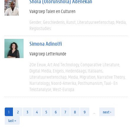
Shola (Olorunshola) Adenekan
Vakgroep Talen en Culturen
Gender
Geschiedenis
Kunst
Literatuurwetenschap
Media
Regiostudies
Simona Adinolfi
Vakgroep Letterkunde
20e Eeuw
Art And Technology
Comparative Literature
Digital Media
Engels
Hedendaags
Italiaans
Literatuurwetenschap
Media
Migration
Narrative Theory
Narratology
Noord-Amerika
Posthumanism
Taal- En
Tekstanalyse
West-Europa
1
2
3
4
5
6
7
8
9
…
next ›
last »