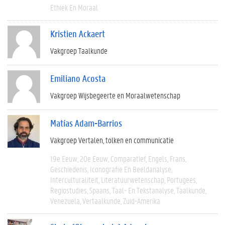
Ethiek En Moraal
Kristien Ackaert
Vakgroep Taalkunde
Emiliano Acosta
Vakgroep Wijsbegeerte en Moraalwetenschap
Matías Adam-Barrios
Vakgroep Vertalen, tolken en communicatie
19e Eeuw
20e Eeuw
Comparatief
Engels
Frans
Geschiedenis
Iconografie En Beeldanalyse
Interculturaliteit
Literatuurwetenschap
Portugees
Regiostudies
Spaans
Taal- En Tekstanalyse
Taalkunde
Venezuela
Vertaalkunde
Zuid-Amerika