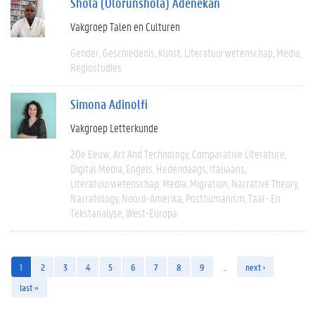
Shola (Olorunshola) Adenekan
Vakgroep Talen en Culturen
Gender
Geschiedenis
Kunst
Literatuurwetenschap
Media
Regiostudies
Simona Adinolfi
Vakgroep Letterkunde
20e Eeuw
Art And Technology
Comparative Literature
Digital Media
Engels
Hedendaags
Italiaans
Literatuurwetenschap
Media
Migration
Narrative Theory
Narratology
Noord-Amerika
Posthumanism
Taal- En
Tekstanalyse
West-Europa
1
2
3
4
5
6
7
8
9
…
next ›
last »