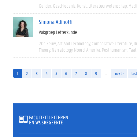
Gender
Geschiedenis
Kunst
Literatuurwetenschap
Medi
Simona Adinolfi
Vakgroep Letterkunde
20e Eeuw
Art And Technology
Comparative Literature
D
Theory
Narratology
Noord-Amerika
Posthumanism
Taal
1
2
3
4
5
6
7
8
9
…
next ›
last