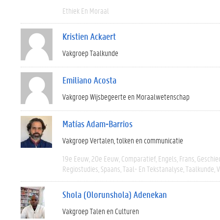
Ethiek En Moraal
Kristien Ackaert
Vakgroep Taalkunde
Emiliano Acosta
Vakgroep Wijsbegeerte en Moraalwetenschap
Matías Adam-Barrios
Vakgroep Vertalen, tolken en communicatie
19e Eeuw
20e Eeuw
Comparatief
Engels
Frans
Geschie
Regiostudies
Spaans
Taal- En Tekstanalyse
Taalkunde
V
Shola (Olorunshola) Adenekan
Vakgroep Talen en Culturen