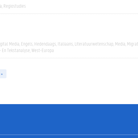
a
Regiostudies
igital Media
Engels
Hedendaags
Italiaans
Literatuurwetenschap
Media
Migrat
- En Tekstanalyse
West-Europa
 »