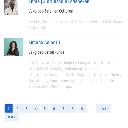
Shola (Olorunshola) Adenekan
Vakgroep Talen en Culturen
Gender
Geschiedenis
Kunst
Literatuurwetenschap
Media
Regiostudies
Simona Adinolfi
Vakgroep Letterkunde
20e Eeuw
Art And Technology
Comparative Literature
Digital Media
Engels
Hedendaags
Italiaans
Literatuurwetenschap
Media
Migration
Narrative Theory
Narratology
Noord-Amerika
Posthumanism
Taal- En
Tekstanalyse
West-Europa
1
2
3
4
5
6
7
8
9
…
next ›
last »