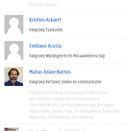
Ethiek En Moraal
Kristien Ackaert
Vakgroep Taalkunde
Emiliano Acosta
Vakgroep Wijsbegeerte en Moraalwetenschap
Matías Adam-Barrios
Vakgroep Vertalen, tolken en communicatie
19e Eeuw
20e Eeuw
Comparatief
Engels
Frans
Geschiedenis
Iconografie En Beeldanalyse
Interculturaliteit
Literatuurwetenschap
Portugees
Regiostudies
Spaans
Taal- En Tekstanalyse
Taalkunde
Venezuela
Vertaalkunde
Zuid-Amerika