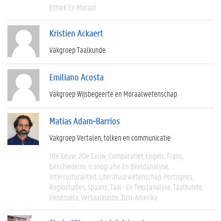
Ethiek En Moraal
Kristien Ackaert
Vakgroep Taalkunde
Emiliano Acosta
Vakgroep Wijsbegeerte en Moraalwetenschap
Matías Adam-Barrios
Vakgroep Vertalen, tolken en communicatie
19e Eeuw
20e Eeuw
Comparatief
Engels
Frans
Geschiedenis
Iconografie En Beeldanalyse
Interculturaliteit
Literatuurwetenschap
Portugees
Regiostudies
Spaans
Taal- En Tekstanalyse
Taalkunde
Venezuela
Vertaalkunde
Zuid-Amerika