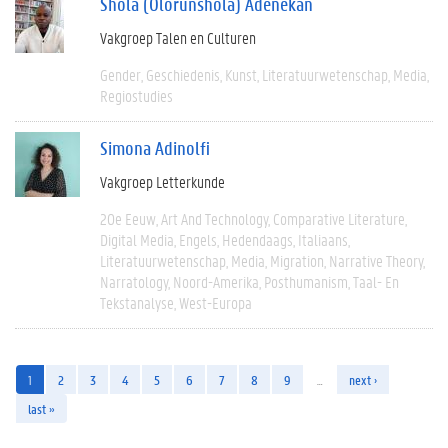
Shola (Olorunshola) Adenekan
Vakgroep Talen en Culturen
Gender
Geschiedenis
Kunst
Literatuurwetenschap
Media
Regiostudies
Simona Adinolfi
Vakgroep Letterkunde
20e Eeuw
Art And Technology
Comparative Literature
Digital Media
Engels
Hedendaags
Italiaans
Literatuurwetenschap
Media
Migration
Narrative Theory
Narratology
Noord-Amerika
Posthumanism
Taal- En
Tekstanalyse
West-Europa
1
2
3
4
5
6
7
8
9
…
next ›
last »