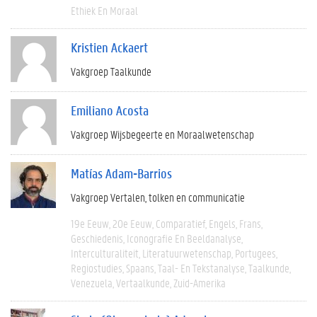
Ethiek En Moraal
Kristien Ackaert
Vakgroep Taalkunde
Emiliano Acosta
Vakgroep Wijsbegeerte en Moraalwetenschap
Matías Adam-Barrios
Vakgroep Vertalen, tolken en communicatie
19e Eeuw
20e Eeuw
Comparatief
Engels
Frans
Geschiedenis
Iconografie En Beeldanalyse
Interculturaliteit
Literatuurwetenschap
Portugees
Regiostudies
Spaans
Taal- En Tekstanalyse
Taalkunde
Venezuela
Vertaalkunde
Zuid-Amerika