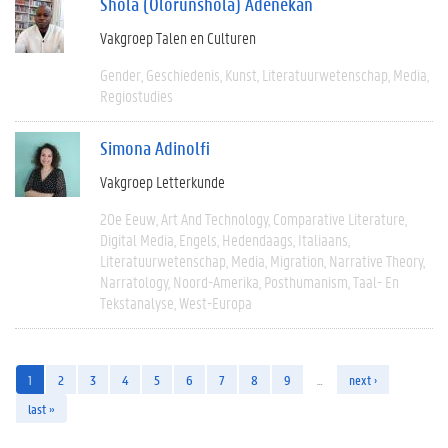
Shola (Olorunshola) Adenekan
Vakgroep Talen en Culturen
Gender
Geschiedenis
Kunst
Literatuurwetenschap
Media
Regiostudies
Simona Adinolfi
Vakgroep Letterkunde
20e Eeuw
Art And Technology
Comparative Literature
Digital Media
Engels
Hedendaags
Italiaans
Literatuurwetenschap
Media
Migration
Narrative Theory
Narratology
Noord-Amerika
Posthumanism
Taal- En
Tekstanalyse
West-Europa
1
2
3
4
5
6
7
8
9
…
next ›
last »