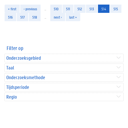
« first
‹ previous
…
510
511
512
513
514
515
516
517
518
…
next ›
last »
Filter op
Onderzoeksgebied
Taal
Onderzoeksmethode
Tijdsperiode
Regio