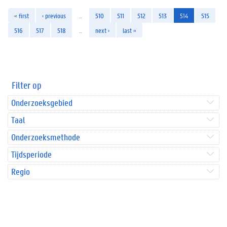
« first
‹ previous
…
510
511
512
513
514
515
516
517
518
…
next ›
last »
Filter op
Onderzoeksgebied
Taal
Onderzoeksmethode
Tijdsperiode
Regio