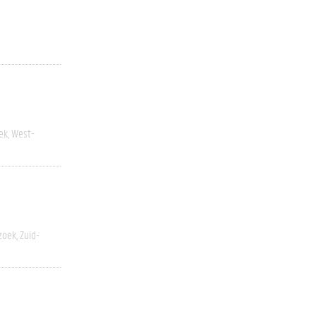
ek
West-
zoek
Zuid-