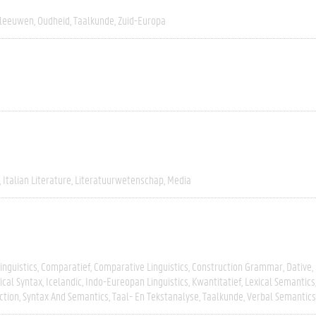
leeuwen
Oudheid
Taalkunde
Zuid-Europa
Italian Literature
Literatuurwetenschap
Media
inguistics
Comparatief
Comparative Linguistics
Construction Grammar
Dative
ical Syntax
Icelandic
Indo-Eureopan Linguistics
Kwantitatief
Lexical Semantics
ction
Syntax And Semantics
Taal- En Tekstanalyse
Taalkunde
Verbal Semantics