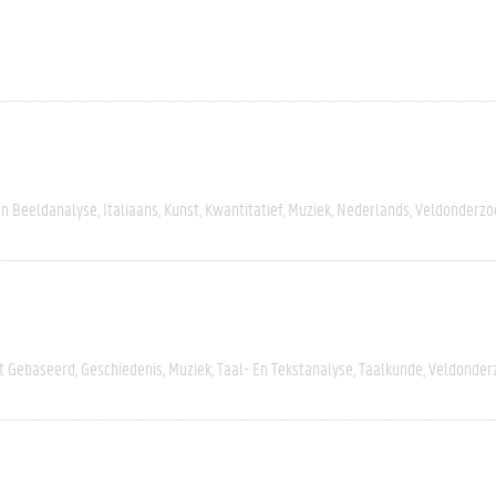
En Beeldanalyse
Italiaans
Kunst
Kwantitatief
Muziek
Nederlands
Veldonderzo
rt Gebaseerd
Geschiedenis
Muziek
Taal- En Tekstanalyse
Taalkunde
Veldonder