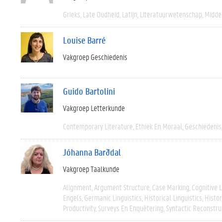
Grieks
Late Oudheid
Latijn
Literatuurwetenschap
Midde
Louise Barré
Vakgroep Geschiedenis
Guido Bartolini
Vakgroep Letterkunde
Contemporary Literature
Ethiek En Moraal
Geschiedenis
Jóhanna Barðdal
Vakgroep Taalkunde
Alignment
Argument Structure
Case Marking
Cognitive L
Engels
Germanic Linguistics
Historical Linguistics
Histor
Productivity
Surveys En Enquêtering
Syntactic Reconstru