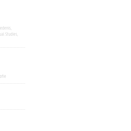
edenis
ual Studies
ofie