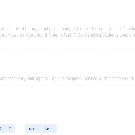
atief
Cultural History
Engels
Exhibitions
Fashion Studies
Frans
Gender
Geschi
dies
Museum History
Noord-Amerika
Taal- En Tekstanalyse
Veldonderzoek
Vis
araconsistency
Philosophical Logic
Philosophy Of Science
Wijsbegeerte En Filos
0
11
…
next ›
last »