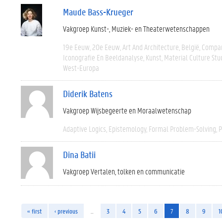
Maude Bass-Krueger
Vakgroep Kunst-, Muziek- en Theaterwetenschappen
19e Eeuw
20e Eeuw
Art And Architecture
België
Compar
Iconografie En Beeldanalyse
Kunst
Material Culture Stu
West-Europa
Diderik Batens
Vakgroep Wijsbegeerte en Moraalwetenschap
Adaptive Logics
Epistemology
Formal Problem-Solving
P
Dina Batii
Vakgroep Vertalen, tolken en communicatie
« first
‹ previous
…
3
4
5
6
7
8
9
1