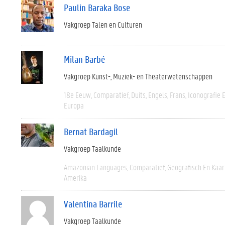
Paulin Baraka Bose
Vakgroep Talen en Culturen
Milan Barbé
Vakgroep Kunst-, Muziek- en Theaterwetenschappen
18e Eeuw
Comparatief
Duits
Engels
Frans
Iconografie 
Europa
Bernat Bardagil
Vakgroep Taalkunde
Amazonian Languages
Comparatief
Geografisch En Kaa
Amerika
Valentina Barrile
Vakgroep Taalkunde