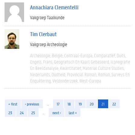
Annachiara Clementelli
Vakgroep Taalkunde
Tim Clerbaut
Vakgroep Archeologie
Archeologie
België
Centraal-Europa
Comparatief
Duits
Engels
Frans
Geografisch En Kaart Gebaseerd
Iconografie
En Beeldanalyse
Kwantitatief
Material Culture Studies
Nederlands
Oudheid
Provincial Roman
Roman
Surveys En
Enquêtering
Veldonderzoek
West-Europa
« first
‹ previous
…
17
18
19
20
21
22
23
24
25
…
next ›
last »