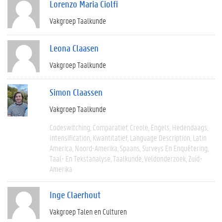
Lorenzo Maria Ciolfi
Vakgroep Taalkunde
Leona Claasen
Vakgroep Taalkunde
Simon Claassen
Vakgroep Taalkunde
Codeswitching
Comparatief
Creole
Engels
Hedendaags
Intensification
Kwantitatief
Language Description
Latin
America
Noord-Amerika
Spaans
Surveys En Enquêtering
Taal- En Tekstanalyse
Taalkunde
Veldonderzoek
Zuid-
Amerika
Inge Claerhout
Vakgroep Talen en Culturen