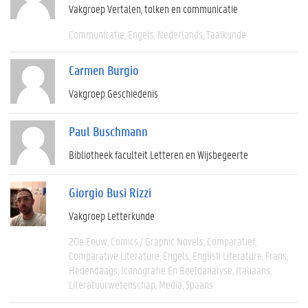
Vakgroep Vertalen, tolken en communicatie
Communicatie
Engels
Nederlands
Taalkunde
Carmen Burgio
Vakgroep Geschiedenis
Paul Buschmann
Bibliotheek faculteit Letteren en Wijsbegeerte
Giorgio Busi Rizzi
Vakgroep Letterkunde
20e Eeuw
Comics / Graphic Novels
Comparatief
Comparative Literature
Engels
English Literature
Frans
Hedendaags
Iconografie En Beeldanalyse
Italiaans
Literatuurwetenschap
Media
Spaans