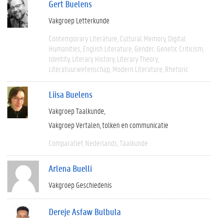
Gert Buelens
Vakgroep Letterkunde
Contemporary Literature
Cultural Memory
Digital
Humanities
English Literature
Gender
Genetic Criticism
Identity
Literary History
Literary Theory
Literatuurwetenschap
Modern Literature
Rhetoric
Liisa Buelens
Vakgroep Taalkunde
Vakgroep Vertalen, tolken en communicatie
Comparatief
Nederlands
Taalkunde
Arlena Buelli
Vakgroep Geschiedenis
Dereje Asfaw Bulbula