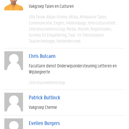
Vakgroep Talen en Culturen
20e Eeuw
Afaan Oromo
Afrika
Afrikaanse Talen
Communicatie
Engels
Hedendaags
Interculturaliteit
Literatuurwetenschap
Media
Muziek
Regiostudies
Surveys En Enquêtering
Taal- En Tekstanalyse
Taaltechnologie
Veldonderzoek
Chris Bulcaen
Facultaire dienst Onderwijsondersteuning Letteren en
Wijsbegeerte
Literatuurwetenschap
Patrick Bultinck
Vakgroep Chemie
Evelien Burgers