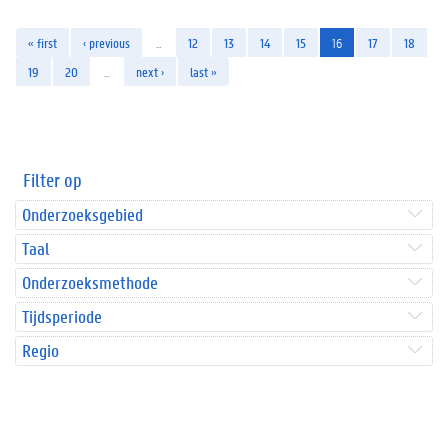
« first
‹ previous
…
12
13
14
15
16
17
18
19
20
…
next ›
last »
Filter op
Onderzoeksgebied
Taal
Onderzoeksmethode
Tijdsperiode
Regio