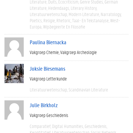
Literature
Duits
Ecocriticism
Genre Studies
German
Literature
Hedendaags
Literary History
Literatuurwetenschap
Modern Literature
Narratology
Poetics
Religie
Rhetoric
Taal- En Tekstanalyse
West-
Europa
Wijsbegeerte En Filosofie
Paulina Biernacka
Vakgroep Chemie
Vakgroep Archeologie
Joksie Biesemans
Vakgroep Letterkunde
Literatuurwetenschap
Scandinavian Literature
Julie Birkholz
Vakgroep Geschiedenis
Comparatief
Digital Humanities
Geschiedenis
Kwantitatief
Literatuurwetenschap
Social Network