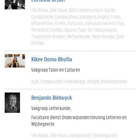
19e Eeuw
20e Eeuw
20th Century
Avant-Garde
Comparatief
Comparative Literature
Engels
Frans
Gebarentaal
Grieks
Italiaans
Literatuurwetenschap
Periodical Studies
Spaans
Taal- En Tekstanalyse
Translation Studies
Vertaalkunde
West-Europa
Zuid-
Europa
Kikee Doma Bhutia
Vakgroep Talen en Culturen
Azië
Comparatief
Hedendaags
Religie
Veldonderzoek
Benjamin Biebuyck
Vakgroep Letterkunde
Facultaire dienst Onderwijsondersteuning Letteren en
Wijsbegeerte
19e Eeuw
20e Eeuw
Comparatief
Contemporary