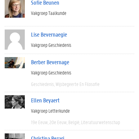
Sofie Beunen
Vakgroep Taalkunde
Lise Bevernaegie
Vakgroep Geschiedenis
Berber Bevernage
Vakgroep Geschiedenis
Geschiedenis
Wijsbegeerte En Filosofie
Ellen Beyaert
Vakgroep Letterkunde
19e Eeuw
20e Eeuw
België
Literatuurwetenschap
Christina Bezari