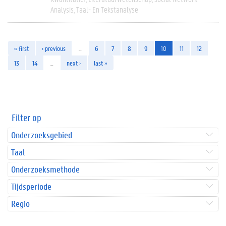
Analysis
Taal- En Tekstanalyse
« first
‹ previous
…
6
7
8
9
10
11
12
13
14
…
next ›
last »
Filter op
Onderzoeksgebied
Taal
Onderzoeksmethode
Tijdsperiode
Regio