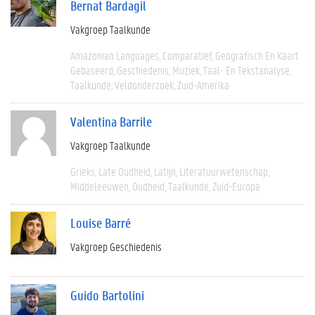
Bernat Bardagil
Vakgroep Taalkunde
Amazonian Languages
Comparatief
Geografisch En Kaart
Gebaseerd
Geschiedenis
Muziek
Taal- En Tekstanalyse
Taalkunde
Veldonderzoek
Zuid-Amerika
Valentina Barrile
Vakgroep Taalkunde
Grieks
Late Oudheid
Latijn
Literatuurwetenschap
Middeleeuwen
Oudheid
Taalkunde
Zuid-Europa
Louise Barré
Vakgroep Geschiedenis
Guido Bartolini