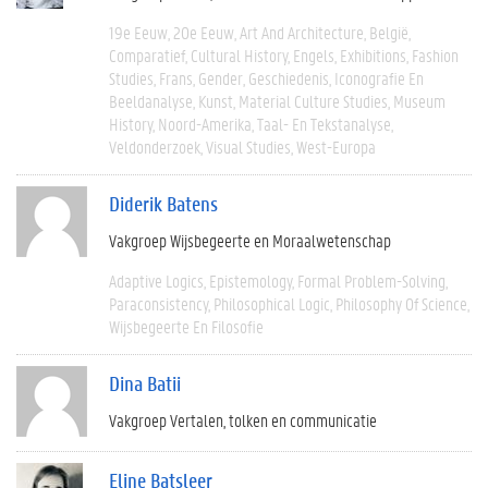
19e Eeuw
20e Eeuw
Art And Architecture
België
Comparatief
Cultural History
Engels
Exhibitions
Fashion
Studies
Frans
Gender
Geschiedenis
Iconografie En
Beeldanalyse
Kunst
Material Culture Studies
Museum
History
Noord-Amerika
Taal- En Tekstanalyse
Veldonderzoek
Visual Studies
West-Europa
Diderik Batens
Vakgroep Wijsbegeerte en Moraalwetenschap
Adaptive Logics
Epistemology
Formal Problem-Solving
Paraconsistency
Philosophical Logic
Philosophy Of Science
Wijsbegeerte En Filosofie
Dina Batii
Vakgroep Vertalen, tolken en communicatie
Eline Batsleer