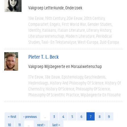
Vakgroep Letterkunde
Onderzoek
19e Eeuw
19th Century
20e Eeuw
20th Century
Comparatief
Engels
First World War
Gender Studies
Identity
Italiaans
Italian Literature
Literary History
Literatuurwetenschap
Modern Literature
Periodical
Studies
Taal- En Tekstanalyse
West-Europa
Zuid-Europa
Pieter T. L. Beck
Vakgroep Wijsbegeerte en Moraalwetenschap
17e Eeuw
18e Eeuw
Epistemology
Geschiedenis
Hedendaags
History And Philosophy Of Science
History Of
Chemistry
History Of Science
Philosophy Of Science
Philosophy Of Scientific Practice
Wijsbegeerte En Filosofie
« first
‹ previous
…
3
4
5
6
7
8
9
10
11
…
next ›
last »