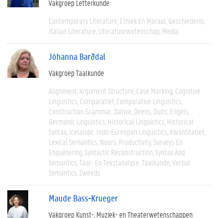
Vakgroep Letterkunde
Contemporary Literature
Ethiek En Moraal
Geschiedenis
Italian Literature
Literatuurwetenschap
Media
Jóhanna Barðdal
Vakgroep Taalkunde
Alignment
Argument Structure
Case Marking
Cognitive
Linguistics
Comparatief
Comparative Linguistics
Construction Grammar
Dative
Deens
Duits
Engels
Germanic Linguistics
Historical Linguistics
Historical
Syntax
Icelandic
Indo-Eureopan Linguistics
Kwantitatief
Lexical Semantics
Noors
Productivity
Surveys En
Enquêtering
Syntactic Reconstruction
Syntax And
Semantics
Taal- En Tekstanalyse
Taalkunde
Verbal
Semantics
Zweeds
Maude Bass-Krueger
Vakgroep Kunst-, Muziek- en Theaterwetenschappen