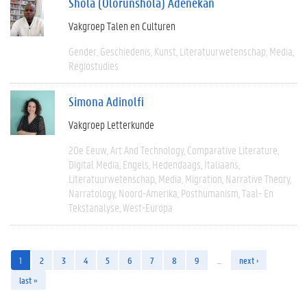
Shola (Olorunshola) Adenekan
Vakgroep Talen en Culturen
Gender
Geschiedenis
Kunst
Literatuurwetenschap
Media
Regiostudies
Simona Adinolfi
Vakgroep Letterkunde
20e Eeuw
Art And Technology
Comparative Literature
Digital Media
Engels
Hedendaags
Italiaans
Literatuurwetenschap
Media
Migration
Narrative Theory
Narratology
Noord-Amerika
Posthumanism
Taal- En
Tekstanalyse
West-Europa
1
2
3
4
5
6
7
8
9
…
next ›
last »