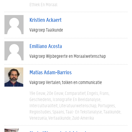
Ethiek En Moraal
Kristien Ackaert
Vakgroep Taalkunde
Emiliano Acosta
Vakgroep Wijsbegeerte en Moraalwetenschap
Matías Adam-Barrios
Vakgroep Vertalen, tolken en communicatie
19e Eeuw
20e Eeuw
Comparatief
Engels
Frans
Geschiedenis
Iconografie En Beeldanalyse
Interculturaliteit
Literatuurwetenschap
Portugees
Regiostudies
Spaans
Taal- En Tekstanalyse
Taalkunde
Venezuela
Vertaalkunde
Zuid-Amerika