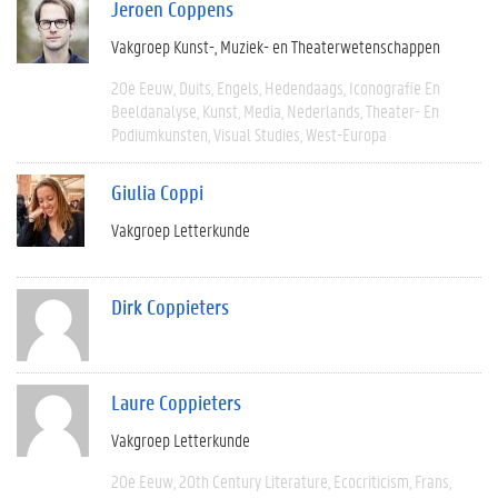
Jeroen Coppens
Vakgroep Kunst-, Muziek- en Theaterwetenschappen
20e Eeuw
Duits
Engels
Hedendaags
Iconografie En
Beeldanalyse
Kunst
Media
Nederlands
Theater- En
Podiumkunsten
Visual Studies
West-Europa
Giulia Coppi
Vakgroep Letterkunde
Dirk Coppieters
Laure Coppieters
Vakgroep Letterkunde
20e Eeuw
20th Century Literature
Ecocriticism
Frans