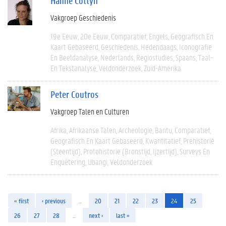
Hanne Cottyn
Vakgroep Geschiedenis
19e Eeuw
20e Eeuw
Comparatief
Engels
Geografisch En
Kaart Gebaseerd
Geschiedenis
Hedendaags
Iconografie
En Beeldanalyse
Nederlands
Regiostudies
Spaans
Taal-
En Tekstanalyse
Veldonderzoek
Zuid-Amerika
Peter Coutros
Vakgroep Talen en Culturen
Afrika
Afrikaanse Talen
Archeologie
Bantu
Comparatief
Geografisch En Kaart Gebaseerd
Kwantitatief
Prehistorie
(steentijd)
Protohistorie (bronstijd, Ijzertijd)
Surveys En
Enquêtering
Ubangi
Veldonderzoek
« first
‹ previous
…
20
21
22
23
24
25
26
27
28
…
next ›
last »