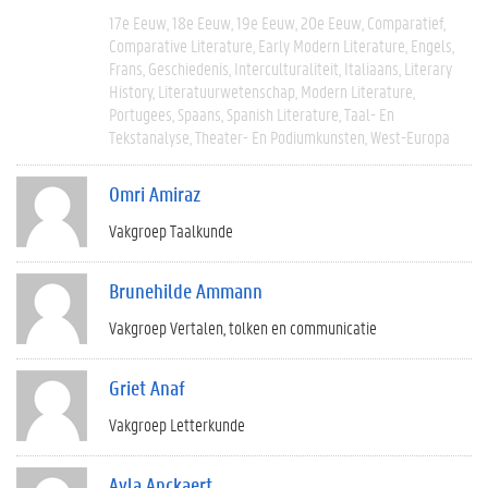
17e Eeuw
18e Eeuw
19e Eeuw
20e Eeuw
Comparatief
Comparative Literature
Early Modern Literature
Engels
Frans
Geschiedenis
Interculturaliteit
Italiaans
Literary
History
Literatuurwetenschap
Modern Literature
Portugees
Spaans
Spanish Literature
Taal- En
Tekstanalyse
Theater- En Podiumkunsten
West-Europa
Omri Amiraz
Vakgroep Taalkunde
Brunehilde Ammann
Vakgroep Vertalen, tolken en communicatie
Griet Anaf
Vakgroep Letterkunde
Ayla Anckaert