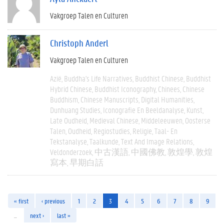
Vakgroep Talen en Culturen
Christoph Anderl
Vakgroep Talen en Culturen
Azië
Buddha's Life Narratives
Buddhist Chinese
Buddhist
Hybrid Chinese
Buddhist Iconography
Chinees
Chinese
Buddhism
Chinese Manuscripts
Digital Humanities
Dunhuang Studies
Iconografie En Beeldanalyse
Kunst
Late Oudheid
Medieval Chinese
Middeleeuwen
Oosterse
Talen
Oudheid
Regiostudies
Religie
Taal- En
Tekstanalyse
Taalkunde
Text And Image Relations
Veldonderzoek
中古漢語
中國佛教
敦煌學
敦煌
寫本
早期白話
« first
‹ previous
1
2
3
4
5
6
7
8
9
…
next ›
last »