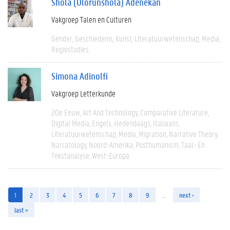
Shola (Olorunshola) Adenekan
Vakgroep Talen en Culturen
Gender
Geschiedenis
Kunst
Literatuurwetenschap
Media
Regiostudies
Simona Adinolfi
Vakgroep Letterkunde
20e Eeuw
Art And Technology
Comparative Literature
Digital Media
Engels
Hedendaags
Italiaans
Literatuurwetenschap
Media
Migration
Narrative Theory
Narratology
Noord-Amerika
Posthumanism
Taal- En
Tekstanalyse
West-Europa
1
2
3
4
5
6
7
8
9
…
next ›
last »