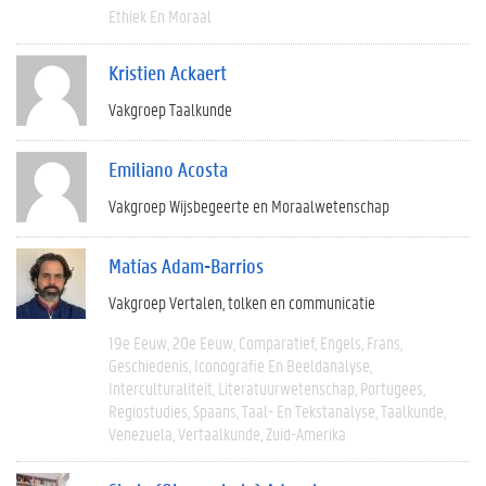
Ethiek En Moraal
Kristien Ackaert
Vakgroep Taalkunde
Emiliano Acosta
Vakgroep Wijsbegeerte en Moraalwetenschap
Matías Adam-Barrios
Vakgroep Vertalen, tolken en communicatie
19e Eeuw
20e Eeuw
Comparatief
Engels
Frans
Geschiedenis
Iconografie En Beeldanalyse
Interculturaliteit
Literatuurwetenschap
Portugees
Regiostudies
Spaans
Taal- En Tekstanalyse
Taalkunde
Venezuela
Vertaalkunde
Zuid-Amerika