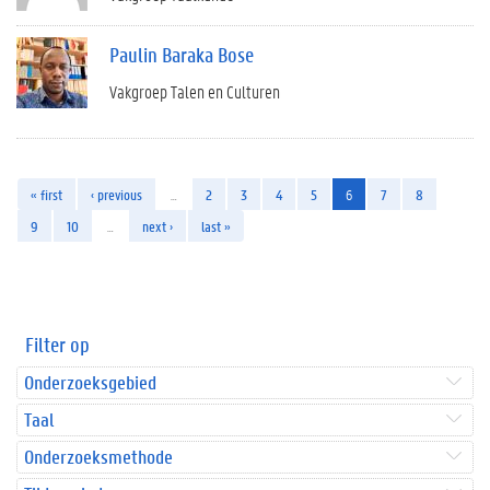
Paulin Baraka Bose
Vakgroep Talen en Culturen
« first
‹ previous
…
2
3
4
5
6
7
8
9
10
…
next ›
last »
Filter op
Onderzoeksgebied
Taal
Onderzoeksmethode