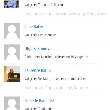
Vakgroep Talen en Culturen
Communicatie
Kunst
Literatuurwetenschap
Media
Muziek
Lane Baker
Vakgroep Geschiedenis
Olga Baklunova
Bibliotheek faculteit Letteren en Wijsbegeerte
Laurence Balliu
Vakgroep Vertalen, tolken en communicatie
Communicatie
Engels
Nederlands
Taalkunde
Isabelle Bambust
Vakgroep Taalkunde