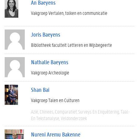
An Baeyens
Vakgroep Vertalen, tolken en communicatie
Joris Baeyens
Bibliotheek faculteit Letteren en Wijsbegeerte
Nathalie Baeyens
Vakgroep Archeologie
Shan Bai
Vakgroep Talen en Culturen
Azië
Chinees
Comparatief
Surveys En Enquêtering
Taal-
En Tekstanalyse
Veldonderzoek
Nureni Aremu Bakenne