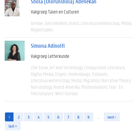
Shola (Olorunshola) Adenekan
Vakgroep Talen en Culturen
Gender
Geschiedenis
Kunst
Literatuurwetenschap
Media
Regiostudies
Simona Adinolfi
Vakgroep Letterkunde
20e Eeuw
Art And Technology
Comparative Literature
Digital Media
Engels
Hedendaags
Italiaans
Literatuurwetenschap
Media
Migration
Narrative Theory
Narratology
Noord-Amerika
Posthumanism
Taal- En
Tekstanalyse
West-Europa
1
2
3
4
5
6
7
8
9
…
next ›
last »