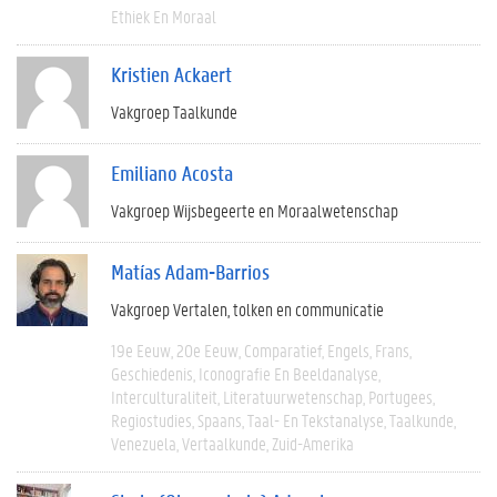
Ethiek En Moraal
Kristien Ackaert
Vakgroep Taalkunde
Emiliano Acosta
Vakgroep Wijsbegeerte en Moraalwetenschap
Matías Adam-Barrios
Vakgroep Vertalen, tolken en communicatie
19e Eeuw
20e Eeuw
Comparatief
Engels
Frans
Geschiedenis
Iconografie En Beeldanalyse
Interculturaliteit
Literatuurwetenschap
Portugees
Regiostudies
Spaans
Taal- En Tekstanalyse
Taalkunde
Venezuela
Vertaalkunde
Zuid-Amerika