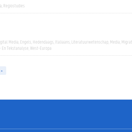
a
Regiostudies
igital Media
Engels
Hedendaags
Italiaans
Literatuurwetenschap
Media
Migrat
- En Tekstanalyse
West-Europa
 »