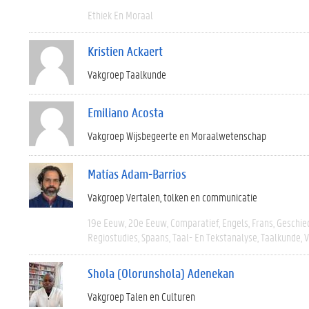
Ethiek En Moraal
Kristien Ackaert
Vakgroep Taalkunde
Emiliano Acosta
Vakgroep Wijsbegeerte en Moraalwetenschap
Matías Adam-Barrios
Vakgroep Vertalen, tolken en communicatie
19e Eeuw
20e Eeuw
Comparatief
Engels
Frans
Geschie
Regiostudies
Spaans
Taal- En Tekstanalyse
Taalkunde
V
Shola (Olorunshola) Adenekan
Vakgroep Talen en Culturen