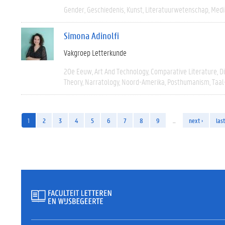
Gender
Geschiedenis
Kunst
Literatuurwetenschap
Medi
Simona Adinolfi
Vakgroep Letterkunde
20e Eeuw
Art And Technology
Comparative Literature
D
Theory
Narratology
Noord-Amerika
Posthumanism
Taal
1
2
3
4
5
6
7
8
9
…
next ›
last