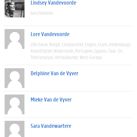
Lindsey Vandevoorde
Geschiedenis
Lore Vandevoorde
20e Eeuw
België
Comparatief
Engels
Frans
Hedendaags
Kwantitatief
Nederlands
Portugees
Spaans
Taal- En
Tekstanalyse
Vertaalkunde
West-Europa
Delphine Van de Vyver
Mieke Van de Vyver
Sara Vandewaetere