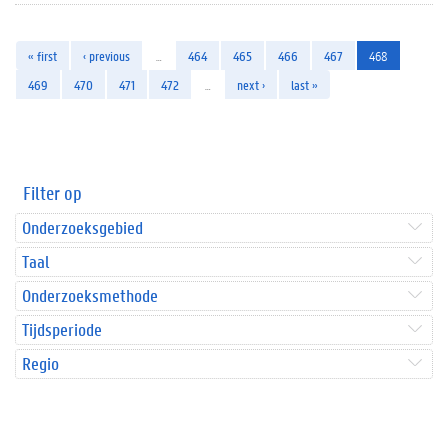
« first
‹ previous
…
464
465
466
467
468
469
470
471
472
…
next ›
last »
Filter op
Onderzoeksgebied
Taal
Onderzoeksmethode
Tijdsperiode
Regio