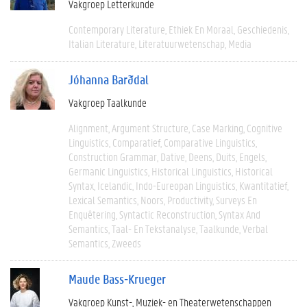
Vakgroep Letterkunde
Contemporary Literature
Ethiek En Moraal
Geschiedenis
Italian Literature
Literatuurwetenschap
Media
Jóhanna Barðdal
Vakgroep Taalkunde
Alignment
Argument Structure
Case Marking
Cognitive
Linguistics
Comparatief
Comparative Linguistics
Construction Grammar
Dative
Deens
Duits
Engels
Germanic Linguistics
Historical Linguistics
Historical
Syntax
Icelandic
Indo-Eureopan Linguistics
Kwantitatief
Lexical Semantics
Noors
Productivity
Surveys En
Enquêtering
Syntactic Reconstruction
Syntax And
Semantics
Taal- En Tekstanalyse
Taalkunde
Verbal
Semantics
Zweeds
Maude Bass-Krueger
Vakgroep Kunst-, Muziek- en Theaterwetenschappen