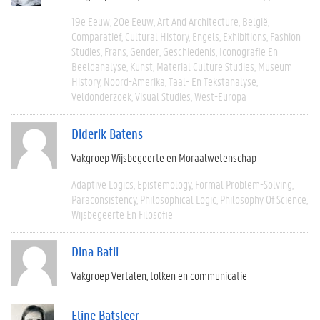
19e Eeuw
20e Eeuw
Art And Architecture
België
Comparatief
Cultural History
Engels
Exhibitions
Fashion
Studies
Frans
Gender
Geschiedenis
Iconografie En
Beeldanalyse
Kunst
Material Culture Studies
Museum
History
Noord-Amerika
Taal- En Tekstanalyse
Veldonderzoek
Visual Studies
West-Europa
Diderik Batens
Vakgroep Wijsbegeerte en Moraalwetenschap
Adaptive Logics
Epistemology
Formal Problem-Solving
Paraconsistency
Philosophical Logic
Philosophy Of Science
Wijsbegeerte En Filosofie
Dina Batii
Vakgroep Vertalen, tolken en communicatie
Eline Batsleer