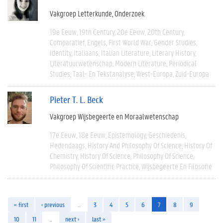
Vakgroep Letterkunde
Onderzoek
19e Eeuw
19th Century
20e Eeuw
20th Century
Comparatief
Engels
First World War
Gender Studies
Identity
Italiaans
Italian Literature
Literary History
Literatuurwetenschap
Modern Literature
Periodical
Studies
Taal- En Tekstanalyse
West-Europa
Zuid-Europa
Pieter T. L. Beck
Vakgroep Wijsbegeerte en Moraalwetenschap
17e Eeuw
18e Eeuw
Epistemology
Geschiedenis
Hedendaags
History And Philosophy Of Science
History Of
Chemistry
History Of Science
Philosophy Of Science
Philosophy Of Scientific Practice
Wijsbegeerte En Filosofie
« first
‹ previous
…
3
4
5
6
7
8
9
10
11
…
next ›
last »