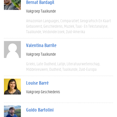
Bernat Bardagil
Vakgroep Taalkunde
Amazonian Languages
Comparatief
Geografisch En Kaart
Gebaseerd
Geschiedenis
Muziek
Taal- En Tekstanalyse
Taalkunde
Veldonderzoek
Zuid-Amerika
Valentina Barrile
Vakgroep Taalkunde
Grieks
Late Oudheid
Latijn
Literatuurwetenschap
Middeleeuwen
Oudheid
Taalkunde
Zuid-Europa
Louise Barré
Vakgroep Geschiedenis
Guido Bartolini