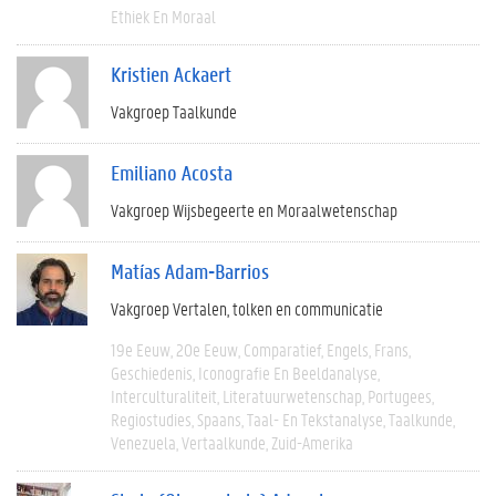
Ethiek En Moraal
Kristien Ackaert
Vakgroep Taalkunde
Emiliano Acosta
Vakgroep Wijsbegeerte en Moraalwetenschap
Matías Adam-Barrios
Vakgroep Vertalen, tolken en communicatie
19e Eeuw
20e Eeuw
Comparatief
Engels
Frans
Geschiedenis
Iconografie En Beeldanalyse
Interculturaliteit
Literatuurwetenschap
Portugees
Regiostudies
Spaans
Taal- En Tekstanalyse
Taalkunde
Venezuela
Vertaalkunde
Zuid-Amerika