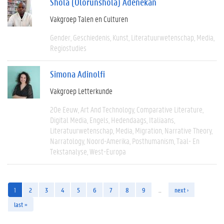
Shola (Olorunshola) Adenekan
Vakgroep Talen en Culturen
Gender
Geschiedenis
Kunst
Literatuurwetenschap
Media
Regiostudies
Simona Adinolfi
Vakgroep Letterkunde
20e Eeuw
Art And Technology
Comparative Literature
Digital Media
Engels
Hedendaags
Italiaans
Literatuurwetenschap
Media
Migration
Narrative Theory
Narratology
Noord-Amerika
Posthumanism
Taal- En
Tekstanalyse
West-Europa
1
2
3
4
5
6
7
8
9
…
next ›
last »