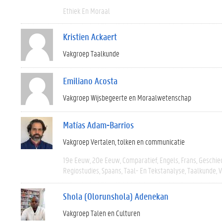
Ethiek En Moraal
Kristien Ackaert
Vakgroep Taalkunde
Emiliano Acosta
Vakgroep Wijsbegeerte en Moraalwetenschap
Matías Adam-Barrios
Vakgroep Vertalen, tolken en communicatie
19e Eeuw
20e Eeuw
Comparatief
Engels
Frans
Geschie
Regiostudies
Spaans
Taal- En Tekstanalyse
Taalkunde
V
Shola (Olorunshola) Adenekan
Vakgroep Talen en Culturen