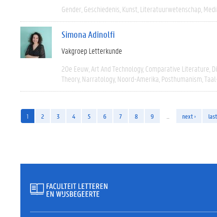
Gender
Geschiedenis
Kunst
Literatuurwetenschap
Medi
Simona Adinolfi
Vakgroep Letterkunde
20e Eeuw
Art And Technology
Comparative Literature
D
Theory
Narratology
Noord-Amerika
Posthumanism
Taal
1
2
3
4
5
6
7
8
9
…
next ›
last