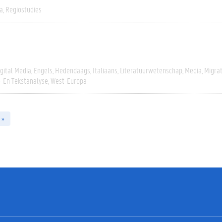
a
Regiostudies
igital Media
Engels
Hedendaags
Italiaans
Literatuurwetenschap
Media
Migrat
- En Tekstanalyse
West-Europa
 »