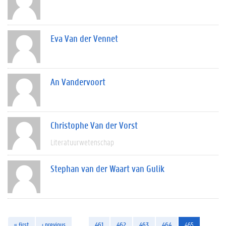
Eva Van der Vennet
An Vandervoort
Christophe Van der Vorst
Literatuurwetenschap
Stephan van der Waart van Gulik
« first
‹ previous
…
461
462
463
464
465