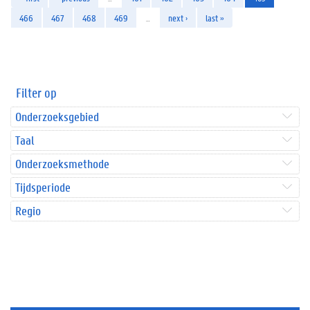
466
467
468
469
…
next ›
last »
Filter op
Onderzoeksgebied
Taal
Onderzoeksmethode
Tijdsperiode
Regio