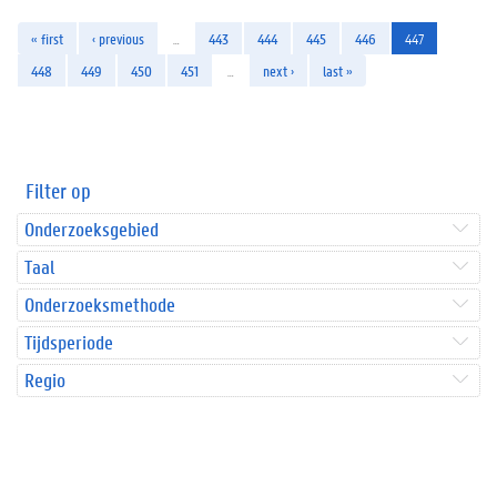
« first
‹ previous
…
443
444
445
446
447
448
449
450
451
…
next ›
last »
Filter op
Onderzoeksgebied
Taal
Onderzoeksmethode
Tijdsperiode
Regio