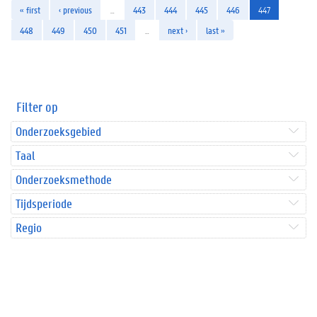
« first
‹ previous
…
443
444
445
446
447
448
449
450
451
…
next ›
last »
Filter op
Onderzoeksgebied
Taal
Onderzoeksmethode
Tijdsperiode
Regio