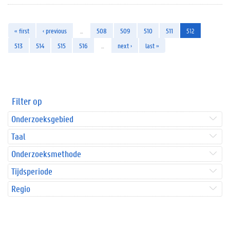
« first
‹ previous
…
508
509
510
511
512
513
514
515
516
…
next ›
last »
Filter op
Onderzoeksgebied
Taal
Onderzoeksmethode
Tijdsperiode
Regio