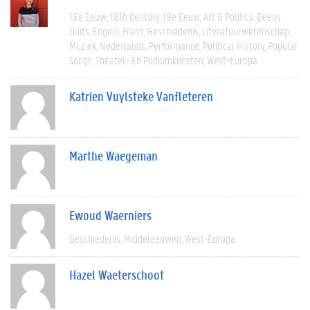
18e Eeuw
18th Century
19e Eeuw
Art & Politics
Deens
Duits
Engels
Frans
Geschiedenis
Literatuurwetenschap
Muziek
Nederlands
Performance
Political History
Popular
Songs
Theater- En Podiumkunsten
West-Europa
Katrien Vuylsteke Vanfleteren
Marthe Waegeman
Ewoud Waerniers
Geschiedenis
Middeleeuwen
West-Europa
Hazel Waeterschoot