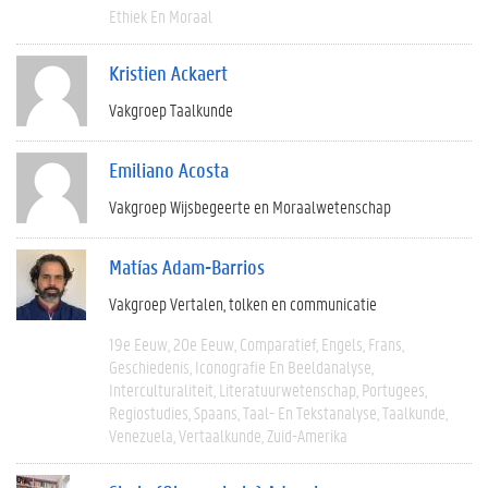
Ethiek En Moraal
Kristien Ackaert
Vakgroep Taalkunde
Emiliano Acosta
Vakgroep Wijsbegeerte en Moraalwetenschap
Matías Adam-Barrios
Vakgroep Vertalen, tolken en communicatie
19e Eeuw
20e Eeuw
Comparatief
Engels
Frans
Geschiedenis
Iconografie En Beeldanalyse
Interculturaliteit
Literatuurwetenschap
Portugees
Regiostudies
Spaans
Taal- En Tekstanalyse
Taalkunde
Venezuela
Vertaalkunde
Zuid-Amerika