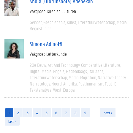
Shola (Olorunshola) Adenekan
Vakgroep Talen en Culturen
Gender
Geschiedenis
Kunst
Literatuurwetenschap
Media
Regiostudies
Simona Adinolfi
Vakgroep Letterkunde
20e Eeuw
Art And Technology
Comparative Literature
Digital Media
Engels
Hedendaags
Italiaans
Literatuurwetenschap
Media
Migration
Narrative Theory
Narratology
Noord-Amerika
Posthumanism
Taal- En
Tekstanalyse
West-Europa
1
2
3
4
5
6
7
8
9
…
next ›
last »