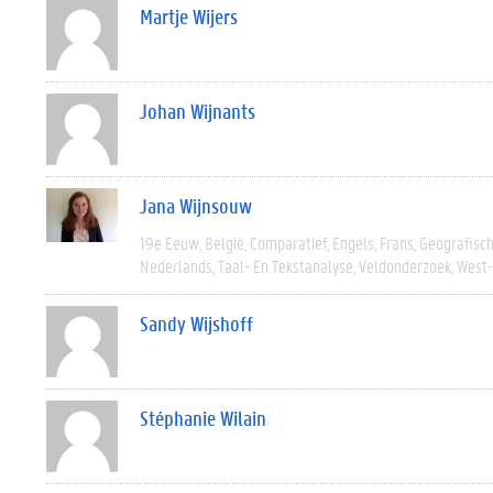
Martje Wijers
Johan Wijnants
Jana Wijnsouw
19e Eeuw
België
Comparatief
Engels
Frans
Geografisc
Nederlands
Taal- En Tekstanalyse
Veldonderzoek
West
Sandy Wijshoff
Stéphanie Wilain