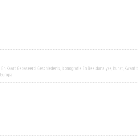
h En Kaart Gebaseerd
Geschiedenis
Iconografie En Beeldanalyse
Kunst
Kwantit
-Europa