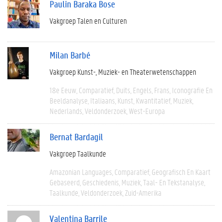
Paulin Baraka Bose
Vakgroep Talen en Culturen
Milan Barbé
Vakgroep Kunst-, Muziek- en Theaterwetenschappen
18e Eeuw
Comparatief
Duits
Engels
Frans
Iconografie En
Beeldanalyse
Italiaans
Kunst
Kwantitatief
Muziek
Nederlands
Veldonderzoek
West-Europa
Bernat Bardagil
Vakgroep Taalkunde
Amazonian Languages
Comparatief
Geografisch En Kaart
Gebaseerd
Geschiedenis
Muziek
Taal- En Tekstanalyse
Taalkunde
Veldonderzoek
Zuid-Amerika
Valentina Barrile