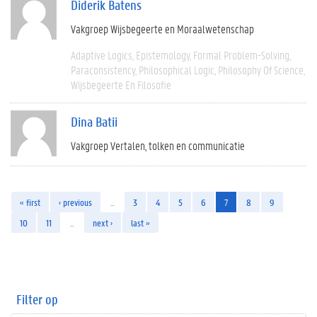
Diderik Batens
Vakgroep Wijsbegeerte en Moraalwetenschap
Adaptive Logics
Epistemology
Formal Problem-Solving
Paraconsistency
Philosophical Logic
Philosophy Of Science
Wijsbegeerte En Filosofie
Dina Batii
Vakgroep Vertalen, tolken en communicatie
« first
‹ previous
…
3
4
5
6
7
8
9
10
11
…
next ›
last »
Filter op