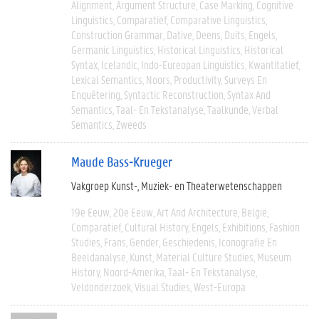
Alignment
Argument Structure
Case Marking
Cognitive
Linguistics
Comparatief
Comparative Linguistics
Construction Grammar
Dative
Deens
Duits
Engels
Germanic Linguistics
Historical Linguistics
Historical
Syntax
Icelandic
Indo-Eureopan Linguistics
Kwantitatief
Lexical Semantics
Noors
Productivity
Surveys En
Enquêtering
Syntactic Reconstruction
Syntax And
Semantics
Taal- En Tekstanalyse
Taalkunde
Verbal
Semantics
Zweeds
Maude Bass-Krueger
Vakgroep Kunst-, Muziek- en Theaterwetenschappen
19e Eeuw
20e Eeuw
Art And Architecture
België
Comparatief
Cultural History
Engels
Exhibitions
Fashion
Studies
Frans
Gender
Geschiedenis
Iconografie En
Beeldanalyse
Kunst
Material Culture Studies
Museum
History
Noord-Amerika
Taal- En Tekstanalyse
Veldonderzoek
Visual Studies
West-Europa