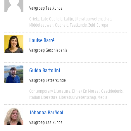
Vakgroep Taalkunde
Grieks
Late Oudheid
Latijn
Literatuurwetenschap
Middeleeuwen
Oudheid
Taalkunde
Zuid-Europa
Louise Barré
Vakgroep Geschiedenis
Guido Bartolini
Vakgroep Letterkunde
Contemporary Literature
Ethiek En Moraal
Geschiedenis
Italian Literature
Literatuurwetenschap
Media
Jóhanna Barðdal
Vakgroep Taalkunde