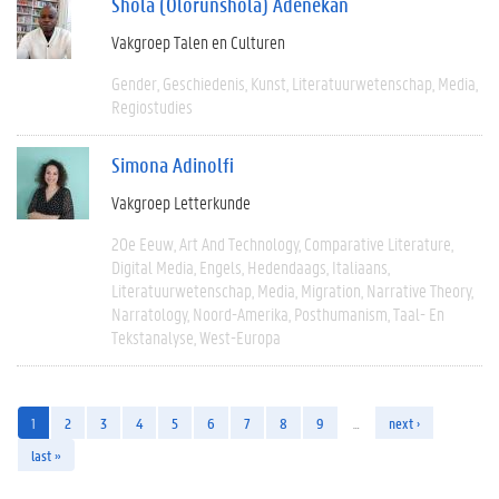
Shola (Olorunshola) Adenekan
Vakgroep Talen en Culturen
Gender
Geschiedenis
Kunst
Literatuurwetenschap
Media
Regiostudies
Simona Adinolfi
Vakgroep Letterkunde
20e Eeuw
Art And Technology
Comparative Literature
Digital Media
Engels
Hedendaags
Italiaans
Literatuurwetenschap
Media
Migration
Narrative Theory
Narratology
Noord-Amerika
Posthumanism
Taal- En
Tekstanalyse
West-Europa
1
2
3
4
5
6
7
8
9
…
next ›
last »