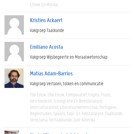
Ethiek En Moraal
Kristien Ackaert
Vakgroep Taalkunde
Emiliano Acosta
Vakgroep Wijsbegeerte en Moraalwetenschap
Matías Adam-Barrios
Vakgroep Vertalen, tolken en communicatie
19e Eeuw
20e Eeuw
Comparatief
Engels
Frans
Geschiedenis
Iconografie En Beeldanalyse
Interculturaliteit
Literatuurwetenschap
Portugees
Regiostudies
Spaans
Taal- En Tekstanalyse
Taalkunde
Venezuela
Vertaalkunde
Zuid-Amerika