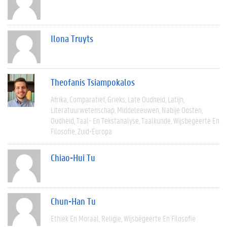
Ilona Truyts
Theofanis Tsiampokalos
Afrika
Comparatief
Grieks
Late Oudheid
Latijn
Literatuurwetenschap
Middeleeuwen
Nabije Oosten
Oudheid
Taal- En Tekstanalyse
Taalkunde
Wijsbegeerte En
Filosofie
Zuid-Europa
Chiao-Hui Tu
Chun-Han Tu
Ethiek En Moraal
Religie
Wijsbegeerte En Filosofie