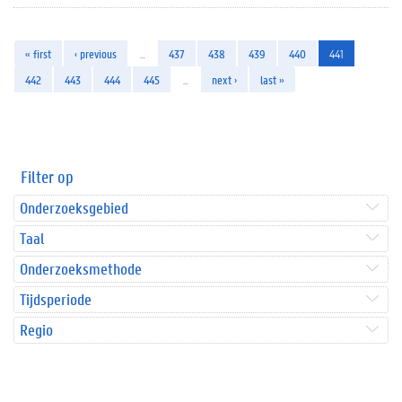
« first
‹ previous
…
437
438
439
440
441
442
443
444
445
…
next ›
last »
Filter op
Onderzoeksgebied
Taal
Onderzoeksmethode
Tijdsperiode
Regio