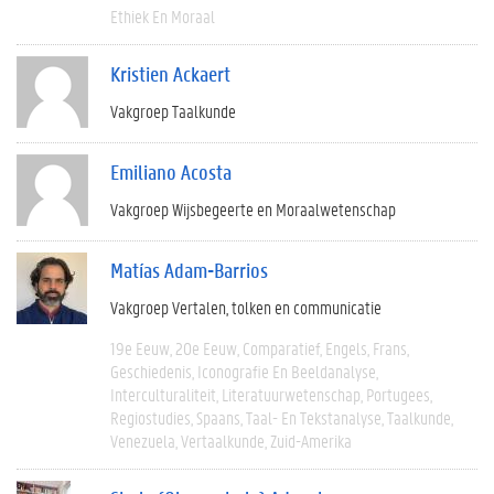
Ethiek En Moraal
Kristien Ackaert
Vakgroep Taalkunde
Emiliano Acosta
Vakgroep Wijsbegeerte en Moraalwetenschap
Matías Adam-Barrios
Vakgroep Vertalen, tolken en communicatie
19e Eeuw
20e Eeuw
Comparatief
Engels
Frans
Geschiedenis
Iconografie En Beeldanalyse
Interculturaliteit
Literatuurwetenschap
Portugees
Regiostudies
Spaans
Taal- En Tekstanalyse
Taalkunde
Venezuela
Vertaalkunde
Zuid-Amerika