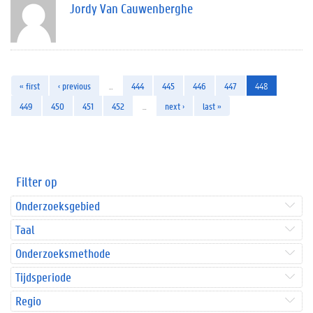
Jordy Van Cauwenberghe
« first
‹ previous
…
444
445
446
447
448
449
450
451
452
…
next ›
last »
Filter op
Onderzoeksgebied
Taal
Onderzoeksmethode
Tijdsperiode
Regio