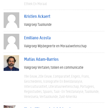
Ethiek En Moraal
Kristien Ackaert
Vakgroep Taalkunde
Emiliano Acosta
Vakgroep Wijsbegeerte en Moraalwetenschap
Matías Adam-Barrios
Vakgroep Vertalen, tolken en communicatie
19e Eeuw
20e Eeuw
Comparatief
Engels
Frans
Geschiedenis
Iconografie En Beeldanalyse
Interculturaliteit
Literatuurwetenschap
Portugees
Regiostudies
Spaans
Taal- En Tekstanalyse
Taalkunde
Venezuela
Vertaalkunde
Zuid-Amerika