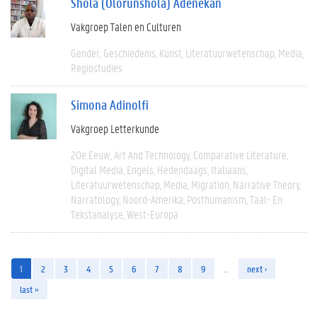
Shola (Olorunshola) Adenekan
Vakgroep Talen en Culturen
Gender
Geschiedenis
Kunst
Literatuurwetenschap
Media
Regiostudies
Simona Adinolfi
Vakgroep Letterkunde
20e Eeuw
Art And Technology
Comparative Literature
Digital Media
Engels
Hedendaags
Italiaans
Literatuurwetenschap
Media
Migration
Narrative Theory
Narratology
Noord-Amerika
Posthumanism
Taal- En
Tekstanalyse
West-Europa
1
2
3
4
5
6
7
8
9
…
next ›
last »