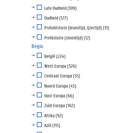
Late Oudheid
(109)
Oudheid
(127)
Protohistorie (bronstijd, ijzertijd)
(31)
Prehistorie (steentijd)
(12)
Regio
België
(224)
West-Europa
(326)
Centraal-Europa
(55)
Noord-Europa
(45)
Oost-Europa
(66)
Zuid-Europa
(102)
Afrika
(92)
Azië
(115)