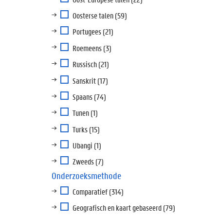
Oosterse talen
(59)
Portugees
(21)
Roemeens
(3)
Russisch
(21)
Sanskrit
(17)
Spaans
(74)
Tunen
(1)
Turks
(15)
Ubangi
(1)
Zweeds
(7)
Onderzoeksmethode
Comparatief
(314)
Geografisch en kaart gebaseerd
(79)