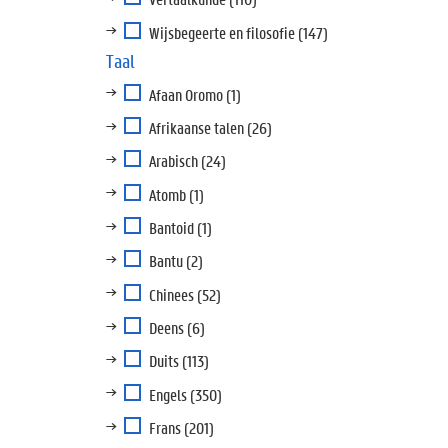
Wijsbegeerte en filosofie
(147)
Taal
Afaan Oromo
(1)
Afrikaanse talen
(26)
Arabisch
(24)
Atomb
(1)
Bantoid
(1)
Bantu
(2)
Chinees
(52)
Deens
(6)
Duits
(113)
Engels
(350)
Frans
(201)