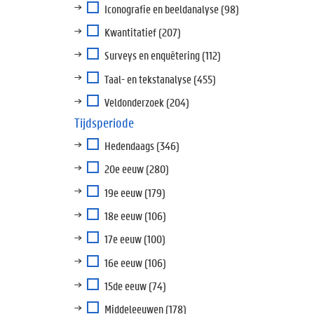
Iconografie en beeldanalyse
(98)
Kwantitatief
(207)
Surveys en enquêtering
(112)
Taal- en tekstanalyse
(455)
Veldonderzoek
(204)
Tijdsperiode
Hedendaags
(346)
20e eeuw
(280)
19e eeuw
(179)
18e eeuw
(106)
17e eeuw
(100)
16e eeuw
(106)
15de eeuw
(74)
Middeleeuwen
(178)