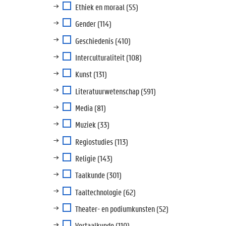
Ethiek en moraal
(55)
Gender
(114)
Geschiedenis
(410)
Interculturaliteit
(108)
Kunst
(131)
Literatuurwetenschap
(591)
Media
(81)
Muziek
(33)
Regiostudies
(113)
Religie
(143)
Taalkunde
(301)
Taaltechnologie
(62)
Theater- en podiumkunsten
(52)
Vertaalkunde
(110)