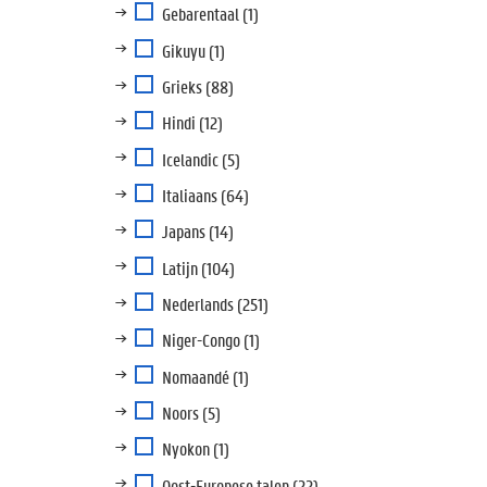
Gebarentaal
(1)
Gikuyu
(1)
Grieks
(88)
Hindi
(12)
Icelandic
(5)
Italiaans
(64)
Japans
(14)
Latijn
(104)
Nederlands
(251)
Niger-Congo
(1)
Nomaandé
(1)
Noors
(5)
Nyokon
(1)
Oost-Europese talen
(22)