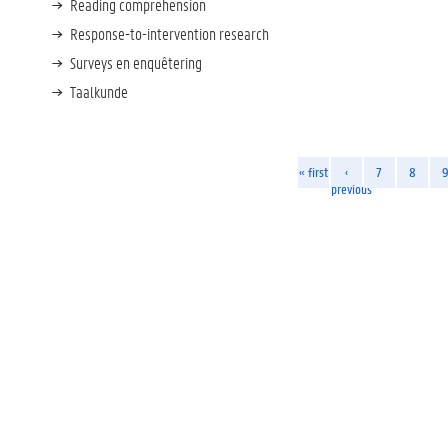
Reading comprehension
Response-to-intervention research
Surveys en enquêtering
Taalkunde
« first
‹
7
8
previous