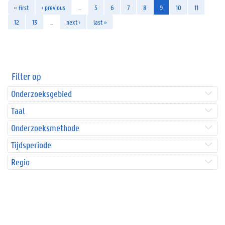
« first
‹ previous
…
5
6
7
8
9
10
11
12
13
…
next ›
last »
Filter op
Onderzoeksgebied
Taal
Onderzoeksmethode
Tijdsperiode
Regio