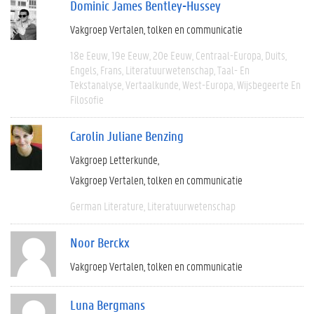
Dominic James Bentley-Hussey
Vakgroep Vertalen, tolken en communicatie
18e Eeuw
19e Eeuw
20e Eeuw
Centraal-Europa
Duits
Engels
Frans
Literatuurwetenschap
Taal- En
Tekstanalyse
Vertaalkunde
West-Europa
Wijsbegeerte En
Filosofie
Carolin Juliane Benzing
Vakgroep Letterkunde
Vakgroep Vertalen, tolken en communicatie
German Literature
Literatuurwetenschap
Noor Berckx
Vakgroep Vertalen, tolken en communicatie
Luna Bergmans