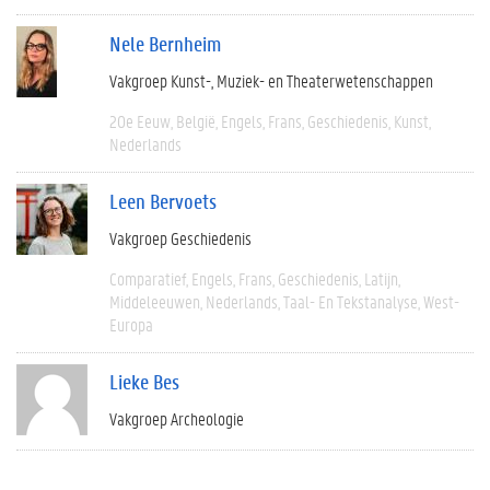
Nele Bernheim
Vakgroep Kunst-, Muziek- en Theaterwetenschappen
20e Eeuw
België
Engels
Frans
Geschiedenis
Kunst
Nederlands
Leen Bervoets
Vakgroep Geschiedenis
Comparatief
Engels
Frans
Geschiedenis
Latijn
Middeleeuwen
Nederlands
Taal- En Tekstanalyse
West-
Europa
Lieke Bes
Vakgroep Archeologie