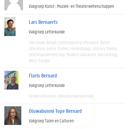
Vakgroep Kunst-, Muziek- en Theaterwetenschappen
Lars Bernaerts
Vakgroep Letterkunde
20e Eeuw
België
Contemporary Literature
Dutch
Literature
Genre Studies
Hedendaags
Literary Theory
Literatuurwetenschap
Modern Literature
Narratology
West-Europa
Floris Bernard
Vakgroep Letterkunde
Greek Literature
Literatuurwetenschap
Oluwabunmi Tope Bernard
Vakgroep Talen en Culturen