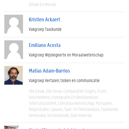
Ethiek En Moraal
Kristien Ackaert
Vakgroep Taalkunde
Emiliano Acosta
Vakgroep Wijsbegeerte en Moraalwetenschap
Matías Adam-Barrios
Vakgroep Vertalen, tolken en communicatie
19e Eeuw
20e Eeuw
Comparatief
Engels
Frans
Geschiedenis
Iconografie En Beeldanalyse
Interculturaliteit
Literatuurwetenschap
Portugees
Regiostudies
Spaans
Taal- En Tekstanalyse
Taalkunde
Venezuela
Vertaalkunde
Zuid-Amerika