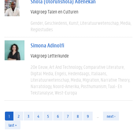
Shola (Olorunshola) Adenekan
Vakgroep Talen en Culturen
Gender
Geschiedenis
Kunst
Literatuurwetenschap
Media
Regiostudies
Simona Adinolfi
Vakgroep Letterkunde
20e Eeuw
Art And Technology
Comparative Literature
Digital Media
Engels
Hedendaags
Italiaans
Literatuurwetenschap
Media
Migration
Narrative Theory
Narratology
Noord-Amerika
Posthumanism
Taal- En
Tekstanalyse
West-Europa
1
2
3
4
5
6
7
8
9
…
next ›
last »