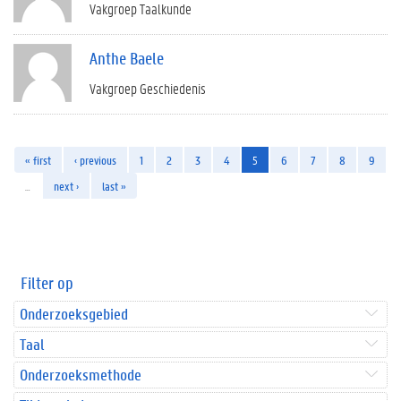
Vakgroep Taalkunde
Anthe Baele
Vakgroep Geschiedenis
« first
‹ previous
1
2
3
4
5
6
7
8
9
…
next ›
last »
Filter op
Onderzoeksgebied
Taal
Onderzoeksmethode