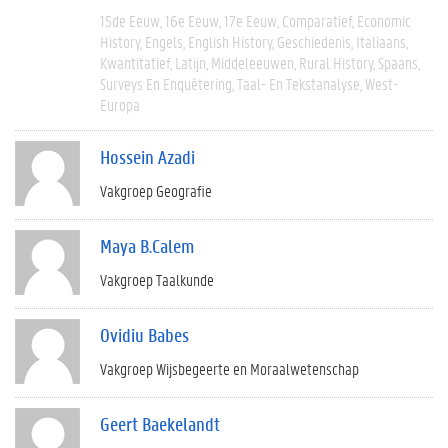
15de Eeuw
16e Eeuw
17e Eeuw
Comparatief
Economic
History
Engels
English History
Geschiedenis
Italiaans
Kwantitatief
Latijn
Middeleeuwen
Rural History
Spaans
Surveys En Enquêtering
Taal- En Tekstanalyse
West-
Europa
Hossein Azadi
Vakgroep Geografie
Maya B.Calem
Vakgroep Taalkunde
Ovidiu Babes
Vakgroep Wijsbegeerte en Moraalwetenschap
Geert Baekelandt