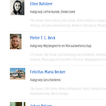
Eline Batsleer
Vakgroep Letterkunde
Onderzoek
19e Eeuw
19th Century
20e Eeuw
20th Century
Compara
History
Literatuurwetenschap
Modern Literature
Period
Pieter T. L. Beck
Vakgroep Wijsbegeerte en Moraalwetenschap
17e Eeuw
18e Eeuw
Epistemology
Geschiedenis
Hedend
Science
Philosophy Of Scientific Practice
Wijsbegeerte En
Felicitas Maria Becker
Vakgroep Geschiedenis
19e Eeuw
20e Eeuw
Afrika
Afrikaanse Talen
Comparatie
Veldonderzoek
West-Europa
Johan Belaen