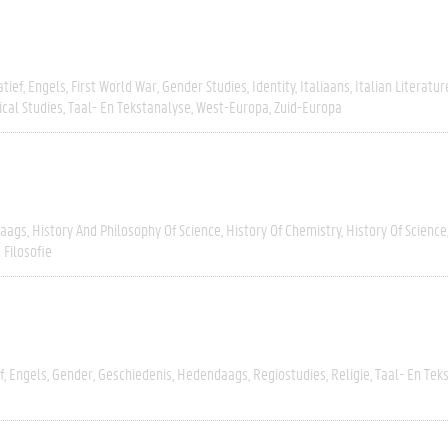
tief
Engels
First World War
Gender Studies
Identity
Italiaans
Italian Literatur
ical Studies
Taal- En Tekstanalyse
West-Europa
Zuid-Europa
aags
History And Philosophy Of Science
History Of Chemistry
History Of Science
 Filosofie
f
Engels
Gender
Geschiedenis
Hedendaags
Regiostudies
Religie
Taal- En Tek