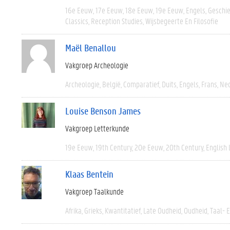
16e Eeuw
17e Eeuw
18e Eeuw
19e Eeuw
Engels
Geschi
Classics
Reception Studies
Wijsbegeerte En Filosofie
Maël Benallou
Vakgroep Archeologie
Archeologie
België
Comparatief
Duits
Engels
Frans
Ned
Louise Benson James
Vakgroep Letterkunde
19e Eeuw
19th Century
20e Eeuw
20th Century
English 
Klaas Bentein
Vakgroep Taalkunde
Afrika
Grieks
Kwantitatief
Late Oudheid
Oudheid
Taal- 