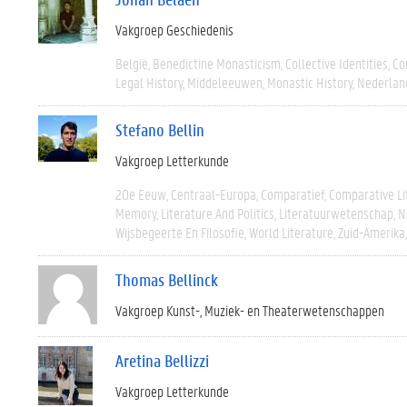
Vakgroep Geschiedenis
België
Benedictine Monasticism
Collective Identities
Co
Legal History
Middeleeuwen
Monastic History
Nederlan
Stefano Bellin
Vakgroep Letterkunde
20e Eeuw
Centraal-Europa
Comparatief
Comparative Li
Memory
Literature And Politics
Literatuurwetenschap
N
Wijsbegeerte En Filosofie
World Literature
Zuid-Amerika
Thomas Bellinck
Vakgroep Kunst-, Muziek- en Theaterwetenschappen
Aretina Bellizzi
Vakgroep Letterkunde