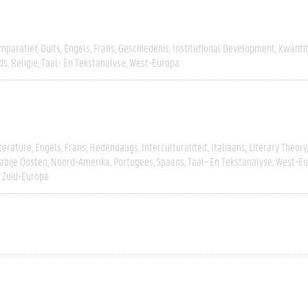
mparatief
Duits
Engels
Frans
Geschiedenis
Institutional Development
Kwantit
ds
Religie
Taal- En Tekstanalyse
West-Europa
terature
Engels
Frans
Hedendaags
Interculturaliteit
Italiaans
Literary Theory
abije Oosten
Noord-Amerika
Portugees
Spaans
Taal- En Tekstanalyse
West-Eu
Zuid-Europa