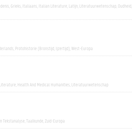
edenis
Grieks
Italiaans
Italian Literature
Latijn
Literatuurwetenschap
Oudheid
erlands
Protohistorie (bronstijd, Ijzertijd)
West-Europa
Literature
Health And Medical Humanities
Literatuurwetenschap
En Tekstanalyse
Taalkunde
Zuid-Europa