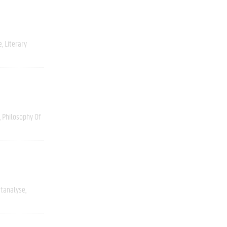
e
Literary
Philosophy Of
stanalyse